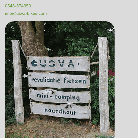
0548-374950
info@usva-bikes.com