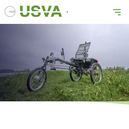
Comfort Z Zitfiets
Voordelen van dit model
Hoge fiets en rompstabiliteit
Licht, maar stevig aluminium frame
Past door officiële deuren en fietspoortjes
Fietst licht met of zonder elektromotor ondersteuning