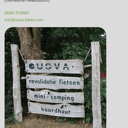
(Gemeente Hellendoorn)
0548-374950
info@usva-bikes.com