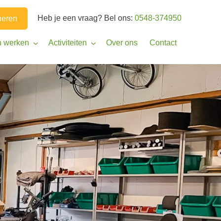
Heb je een vraag? Bel ons:
0548-374950
eren
n werken
Activiteiten
Over ons
Contact