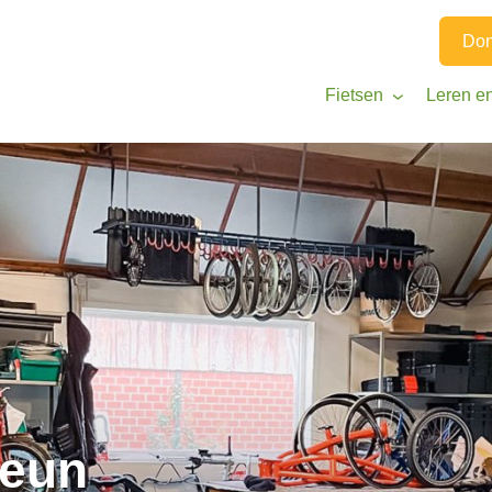
Don
Fietsen
Leren e
teun