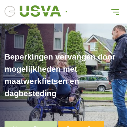
Beperkingen vervangen door
mogelijkheden met
maatwerkfietsen en
dagbesteding