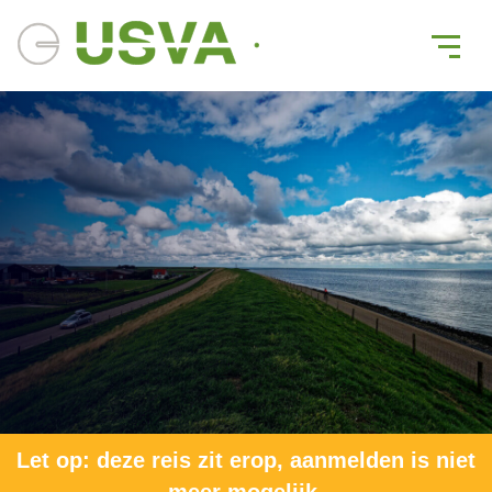
Fietsen over Waddeneiland
Texel
Frisse zeelucht, brede fietspaden en eindeloze vergezichten
Afwisselend landschap: duinen, strand en polder
Uitstekende fietspaden
Verblijf op comfortabel vakantiepark
Permanente begeleiding op en naast de fiets
Let op: deze reis zit erop, aanmelden is niet