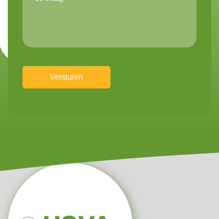
vraag*
(Vereist)
CAPTCHA