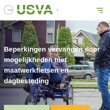
Beperkingen vervangen door
mogelijkheden met
maatwerkfietsen en
dagbesteding